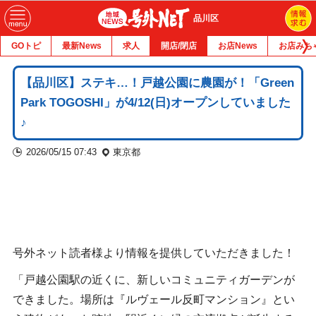
品川区
GOトピ
最新News
求人
開店/閉店
お店News
お店みち
【品川区】ステキ…！戸越公園に農園が！「Green
Park TOGOSHI」が4/12(日)オープンしていました
♪
2026/05/15 07:43
東京都
号外ネット読者様より情報を提供していただきました！
「戸越公園駅の近くに、新しいコミュニティガーデンが
できました。場所は『ルヴェール反町マンション』とい