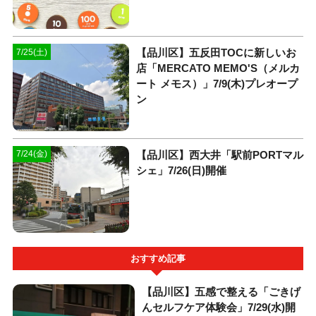
【品川区】五反田TOCに新しいお
7/25(土)
店「MERCATO MEMO'S（メルカ
ート メモス）」7/9(木)プレオープ
ン
【品川区】西大井「駅前PORTマル
7/24(金)
シェ」7/26(日)開催
おすすめ記事
【品川区】五感で整える「ごきげ
んセルフケア体験会」7/29(水)開