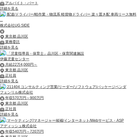
アルバイト・パート
詳細を見る
配達/ドライバー/軽作業・物流系 軽貨物ドライバー 楽々置き配 車両リース無料
...
株式会社UG SIDE
東京都 品川区
業務委託
詳細を見る
「児童指導員・保育士」品川区・保育関連施設
伊藤児童センター
月給22万4,000円～
東京都 品川区
正社員
詳細を見る
211404 コンサルティング営業/リーダー/ソフトウェア/パッケージベンダ
フェンリル株式会社
年収570万円～900万円
東京都 品川区
正社員
詳細を見る
マーケティング/マネージャー候補/インターネット/Webサービス・ASP
アディッシュ株式会社
年収540万円～720万円
東京都 品川区