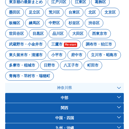
東京都の最新まとめ
江戸川区
江東区
葛飾区
墨田区
足立区
荒川区
台東区
北区
文京区
板橋区
練馬区
中野区
杉並区
渋谷区
世田谷区
目黒区
品川区
大田区
西東京市
武蔵野市・小金井市
三鷹市
調布市・狛江市
Re-start
東久留米市・清瀬市
小平市
府中市
立川市・昭島市
多摩市・稲城市
日野市
八王子市
町田市
青梅市・羽村市・瑞穂町
神奈川県
中部
関西
中国・四国
九州・沖縄