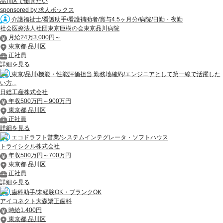
品川区で働きたい
sponsored by 求人ボックス
介護福祉士/看護助手/看護補助者/賞与4.5ヶ月分/病院/日勤・夜勤
社会医療法人社団東京巨樹の会東京品川病院
月給24万3,000円～
東京都 品川区
正社員
詳細を見る
東京/品川/機能・性能評価担当 勤務地確約/エンジニアとして第一線で活躍した
い方...
日総工産株式会社
年収500万円～900万円
東京都 品川区
正社員
詳細を見る
エコドラフト営業/システムインテグレータ・ソフトハウス
トライシクル株式会社
年収500万円～700万円
東京都 品川区
正社員
詳細を見る
歯科助手/未経験OK・ブランクOK
アイコネクト大森矯正歯科
時給1,400円
東京都 品川区