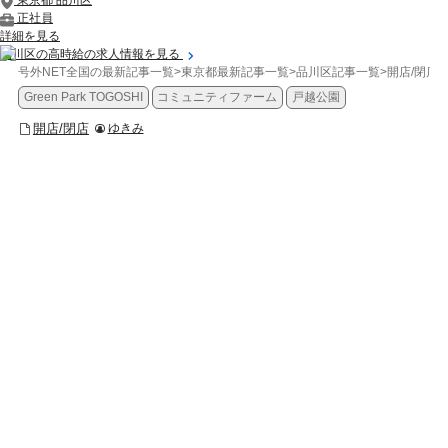
正社員
詳細を見る
品川区の高時給の求人情報を見る
号外NET全国の最新記事一覧
>
東京都最新記事一覧
>
品川区記事一覧
>
開店/閉店
>
Green Park TOGOSHI
コミュニティファーム
戸越公園
開店/閉店
ゆきみ