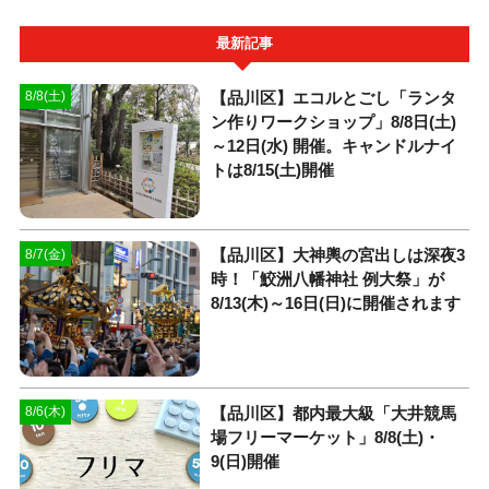
最新記事
【品川区】エコルとごし「ランタ
8/8(土)
ン作りワークショップ」8/8日(土)
～12日(水) 開催。キャンドルナイ
トは8/15(土)開催
【品川区】大神輿の宮出しは深夜3
8/7(金)
時！「鮫洲八幡神社 例大祭」が
8/13(木)～16日(日)に開催されます
【品川区】都内最大級「大井競馬
8/6(木)
場フリーマーケット」8/8(土)・
9(日)開催