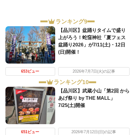
ランキング9
【品川区】盆踊りタイムで盛り
上がろう！蛇窪神社「夏フェス
盆踊り2026」が7/11(土)・12日
(日)開催！
653ビュー
2026年7月7日(火)の記事
ランキング10
【品川区】武蔵小山「第2回 から
あげ祭り by THE MALL」
7/25(土)開催
651ビュー
2026年7月12日(日)の記事