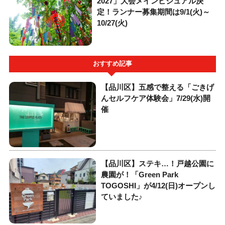
2027」大会メインビジュアル決
定！ランナー募集期間は9/1(火)～
10/27(火)
おすすめ記事
【品川区】五感で整える「ごきげ
んセルフケア体験会」7/29(水)開
催
【品川区】ステキ…！戸越公園に
農園が！「Green Park
TOGOSHI」が4/12(日)オープンし
ていました♪