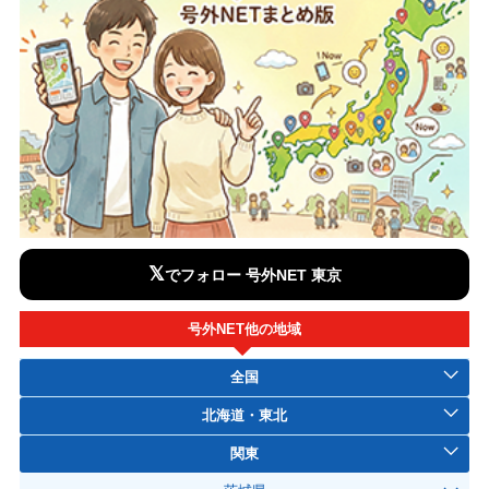
𝕏
でフォロー 号外NET 東京
号外NET他の地域
全国
北海道・東北
関東