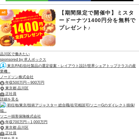
【期間限定で開催中】ミスタ
ad
ードーナツ1400円分を無料で
プレゼント♪
品川区で働きたい
sponsored by 求人ボックス
東京/FAE/自社製品の選定提案・レイアウト設計/世界シェアトップクラスの産
業機...
ノードソン株式会社
年収500万円～900万円
東京都 品川区
正社員
詳細を見る
初任地/東京/技術アジャスター 総合職/在宅相談可/ソニーGのダイレクト損保/
福...
ソニー損害保険株式会社
年収700万円～1,000万円
東京都 品川区
正社員
詳細を見る