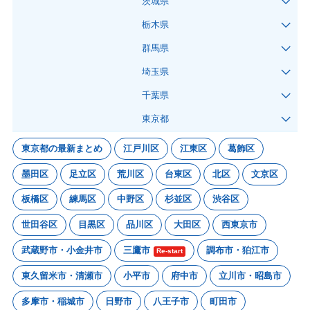
茨城県
栃木県
群馬県
埼玉県
千葉県
東京都
東京都の最新まとめ
江戸川区
江東区
葛飾区
墨田区
足立区
荒川区
台東区
北区
文京区
板橋区
練馬区
中野区
杉並区
渋谷区
世田谷区
目黒区
品川区
大田区
西東京市
武蔵野市・小金井市
三鷹市
調布市・狛江市
Re-start
東久留米市・清瀬市
小平市
府中市
立川市・昭島市
多摩市・稲城市
日野市
八王子市
町田市