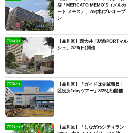
店「MERCATO MEMO'S（メルカ
ート メモス）」7/9(木)プレオープ
ン
【品川区】西大井「駅前PORTマル
7/24(金)
シェ」7/26(日)開催
【品川区】「ガイドは先輩職員！
7/23(木)
区役所1dayツアー」8/25(火)開催
【品川区】「しながわシティラン
7/22(水)