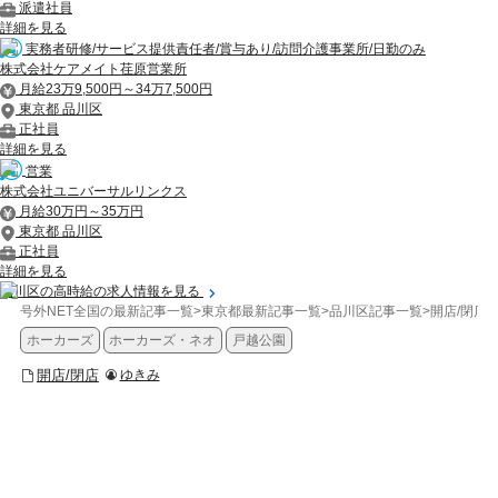
派遣社員
詳細を見る
実務者研修/サービス提供責任者/賞与あり/訪問介護事業所/日勤のみ
株式会社ケアメイト荏原営業所
月給23万9,500円～34万7,500円
東京都 品川区
正社員
詳細を見る
営業
株式会社ユニバーサルリンクス
月給30万円～35万円
東京都 品川区
正社員
詳細を見る
品川区の高時給の求人情報を見る
号外NET全国の最新記事一覧
>
東京都最新記事一覧
>
品川区記事一覧
>
開店/閉店
>
ホーカーズ
ホーカーズ・ネオ
戸越公園
開店/閉店
ゆきみ