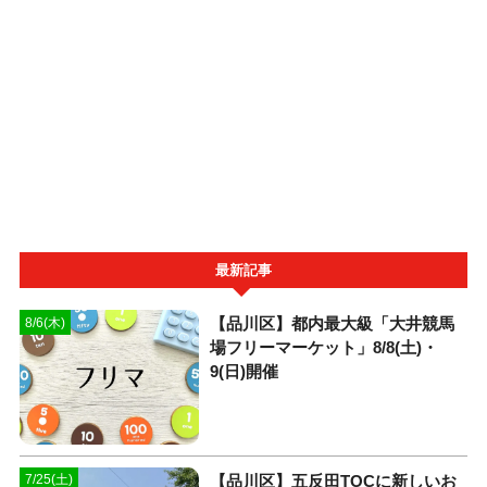
最新記事
【品川区】都内最大級「大井競馬
8/6(木)
場フリーマーケット」8/8(土)・
9(日)開催
【品川区】五反田TOCに新しいお
7/25(土)