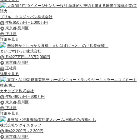
大森/週4在宅/イメージセンサー設計 革新的な技術を備える国際半導体企業/英
語力...
ブリルニクスジャパン株式会社
年収650万円～1,000万円
東京都 品川区
正社員
詳細を見る
未経験からしっかり育成「まいばすけっと」の「店長候補」
まいばすけっと株式会社
月給27万円～33万2,000円
東京都 品川区
正社員
詳細を見る
東京・品川/新規事業開発 カーボンニュートラルやサーキュラーエコノミーを
推進/東...
カナデビア株式会社
年収490万円～900万円
東京都 品川区
正社員
詳細を見る
看護師・准看護師/有料老人ホーム/日勤のみ/夜勤なし
株式会社ツクイスタッフ
時給2,200円～2,300円
東京都 品川区