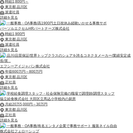
時給1,800円～
東京都 品川区
派遣社員
詳細を見る
一般事務・OA事務/高1900円土日祝休み経験いかせる事務サポ
パーソルエクセルHRパートナーズ株式会社
時給1,900円
東京都 品川区
派遣社員
詳細を見る
品川/品質保証/世界トップクラスのシェアを誇るコネクタメーカー/業績安定成
長/英...
エフシーアイジャパン株式会社
年収600万円～800万円
東京都 品川区
正社員
詳細を見る
学校給食調理スタッフ・社会保険完備の職場で調理師/調理スタッフ
協立給食株式会社 大田区立馬込小学校内の厨房
月給20万5,000円～30万円
東京都 品川区
正社員
詳細を見る
一般事務・OA事務/有名エンタメ企業で事務サポート 服装ネイル自由
株式会社フェローシップ