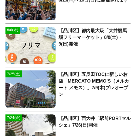
【品川区】都内最大級「大井競馬
8/6(木)
場フリーマーケット」8/8(土)・
9(日)開催
【品川区】五反田TOCに新しいお
7/25(土)
店「MERCATO MEMO'S（メルカ
ート メモス）」7/9(木)プレオープ
ン
【品川区】西大井「駅前PORTマル
7/24(金)
シェ」7/26(日)開催