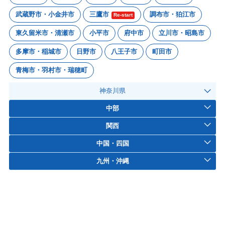
武蔵野市・小金井市
三鷹市
調布市・狛江市
Re-start
東久留米市・清瀬市
小平市
府中市
立川市・昭島市
多摩市・稲城市
日野市
八王子市
町田市
青梅市・羽村市・瑞穂町
神奈川県
中部
関西
中国・四国
九州・沖縄