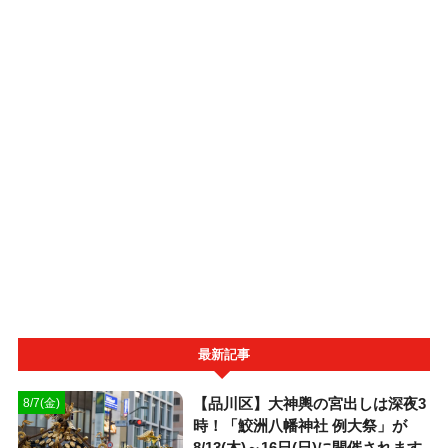
最新記事
【品川区】大神輿の宮出しは深夜3
8/7(金)
時！「鮫洲八幡神社 例大祭」が
8/13(木)～16日(日)に開催されます