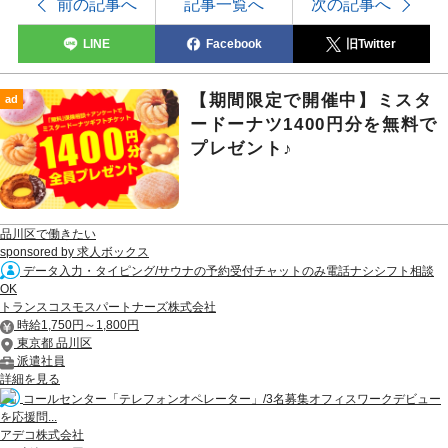
前の記事へ
記事一覧へ
次の記事へ
LINE
Facebook
旧Twitter
【期間限定で開催中】ミスタ
ad
ードーナツ1400円分を無料で
プレゼント♪
品川区で働きたい
sponsored by 求人ボックス
データ入力・タイピング/サウナの予約受付チャットのみ電話ナシシフト相談
OK
トランスコスモスパートナーズ株式会社
時給1,750円～1,800円
東京都 品川区
派遣社員
詳細を見る
コールセンター「テレフォンオペレーター」/3名募集オフィスワークデビュー
を応援問...
アデコ株式会社