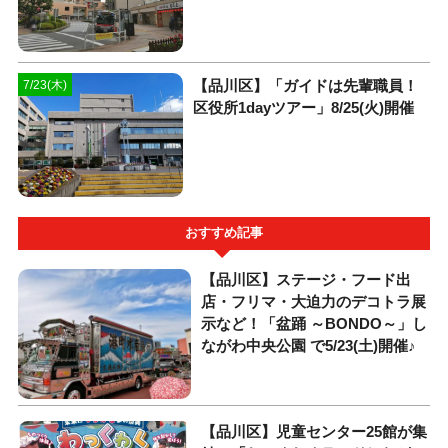
【品川区】「ガイドは先輩職員！
7/23(木)
区役所1dayツアー」8/25(火)開催
おすすめ記事
【品川区】ステージ・フード出
店・フリマ・大迫力のデコトラ展
示など！「盆踊 ～BONDO～」し
ながわ中央公園 で5/23(土)開催♪
【品川区】児童センター25館が集