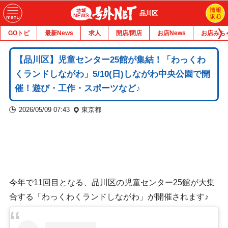
品川区
GOトピ
最新News
求人
開店/閉店
お店News
お店みち
【品川区】児童センター25館が集結！「わっくわ
くランドしながわ」5/10(日)しながわ中央公園で開
催！遊び・工作・スポーツなど♪
2026/05/09 07:43
東京都
今年で11回目となる、品川区の児童センター25館が大集
合する「わっくわくランドしながわ」が開催されます♪