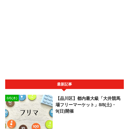
最新記事
【品川区】都内最大級「大井競馬
8/6(木)
場フリーマーケット」8/8(土)・
9(日)開催