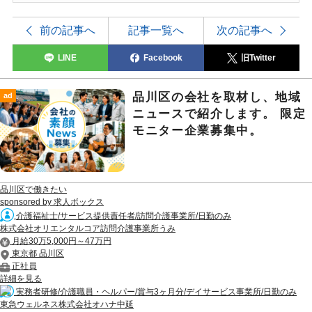
前の記事へ
記事一覧へ
次の記事へ
LINE
Facebook
旧Twitter
品川区の会社を取材し、地域
ad
ニュースで紹介します。 限定
モニター企業募集中。
品川区で働きたい
sponsored by 求人ボックス
介護福祉士/サービス提供責任者/訪問介護事業所/日勤のみ
株式会社オリエンタルコア訪問介護事業所うみ
月給30万5,000円～47万円
東京都 品川区
正社員
詳細を見る
実務者研修/介護職員・ヘルパー/賞与3ヶ月分/デイサービス事業所/日勤のみ
東急ウェルネス株式会社オハナ中延