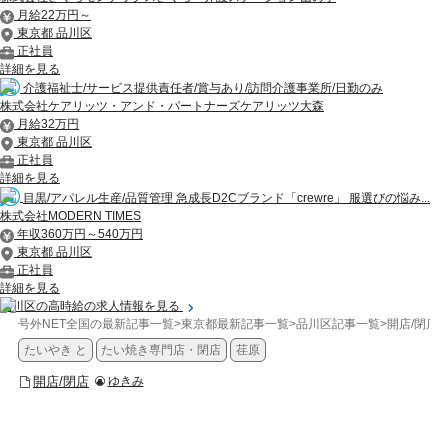
月給22万円～
東京都 品川区
正社員
詳細を見る
介護福祉士/サービス提供責任者/賞与あり/訪問介護事業所/日勤のみ
株式会社ケアリッツ・アンド・パートナーズケアリッツ大森
月給32万円
東京都 品川区
正社員
詳細を見る
目黒/アパレル生産/品質管理 急成長D2Cブランド「crewre」 服選びの悩み...
株式会社MODERN TIMES
年収360万円～540万円
東京都 品川区
正社員
詳細を見る
品川区の高時給の求人情報を見る
号外NET全国の最新記事一覧
>
東京都最新記事一覧
>
品川区記事一覧
>
開店/閉店
>
たいやき と
たい焼き専門店・閉店
荏原
開店/閉店
ゆきみ