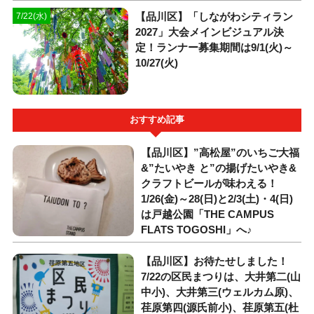
【品川区】「しながわシティラン
7/22(水)
2027」大会メインビジュアル決
定！ランナー募集期間は9/1(火)～
10/27(火)
おすすめ記事
【品川区】”高松屋”のいちご大福
&”たいやき と”の揚げたいやき&
クラフトビールが味わえる！
1/26(金)～28(日)と2/3(土)・4(日)
は戸越公園「THE CAMPUS
FLATS TOGOSHI」へ♪
【品川区】お待たせしました！
7/22の区民まつりは、大井第二(山
中小)、大井第三(ウェルカム原)、
荏原第四(源氏前小)、荏原第五(杜