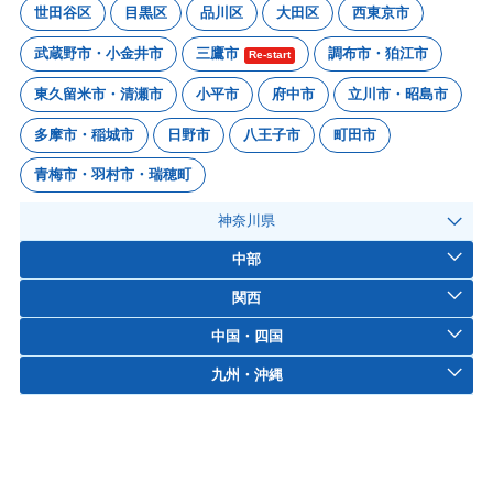
世田谷区
目黒区
品川区
大田区
西東京市
武蔵野市・小金井市
三鷹市
調布市・狛江市
Re-start
東久留米市・清瀬市
小平市
府中市
立川市・昭島市
多摩市・稲城市
日野市
八王子市
町田市
青梅市・羽村市・瑞穂町
神奈川県
中部
関西
中国・四国
九州・沖縄