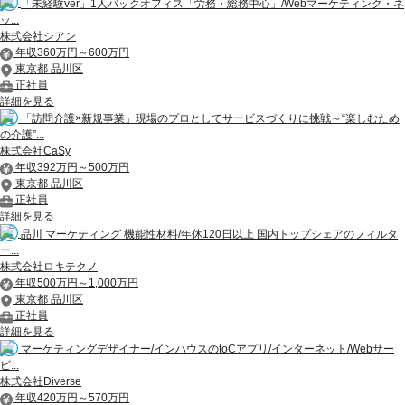
「未経験ver」1人バックオフィス「労務・総務中心」/Webマーケティング・ネ
ッ...
株式会社シアン
年収360万円～600万円
東京都 品川区
正社員
詳細を見る
「訪問介護×新規事業」現場のプロとしてサービスづくりに挑戦～“楽しむため
の介護”...
株式会社CaSy
年収392万円～500万円
東京都 品川区
正社員
詳細を見る
品川 マーケティング 機能性材料/年休120日以上 国内トップシェアのフィルタ
ー...
株式会社ロキテクノ
年収500万円～1,000万円
東京都 品川区
正社員
詳細を見る
マーケティングデザイナー/インハウスのtoCアプリ/インターネット/Webサー
ビ...
株式会社Diverse
年収420万円～570万円