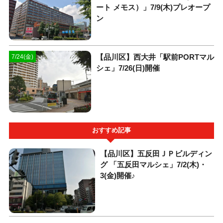
ート メモス）」7/9(木)プレオープ
ン
【品川区】西大井「駅前PORTマル
7/24(金)
シェ」7/26(日)開催
おすすめ記事
【品川区】五反田ＪＰビルディン
グ 「五反田マルシェ」7/2(木)・
3(金)開催♪