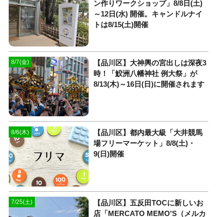
ン作りワークショップ」8/8日(土)
～12日(水) 開催。キャンドルナイ
トは8/15(土)開催
【品川区】大神輿の宮出しは深夜3
8/7(金)
時！「鮫洲八幡神社 例大祭」が
8/13(木)～16日(日)に開催されます
【品川区】都内最大級「大井競馬
8/6(木)
場フリーマーケット」8/8(土)・
9(日)開催
【品川区】五反田TOCに新しいお
7/25(土)
店「MERCATO MEMO'S（メルカ