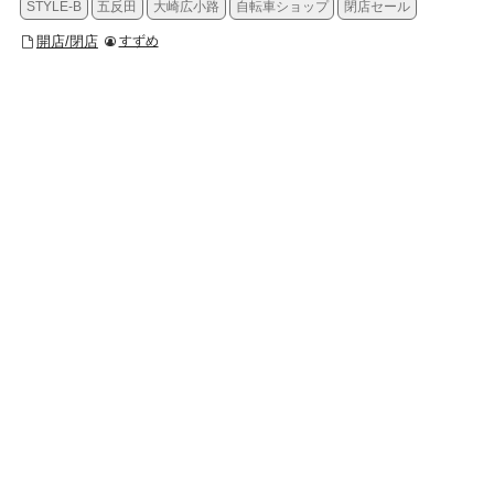
STYLE-B
五反田
大崎広小路
自転車ショップ
閉店セール
開店/閉店
すずめ