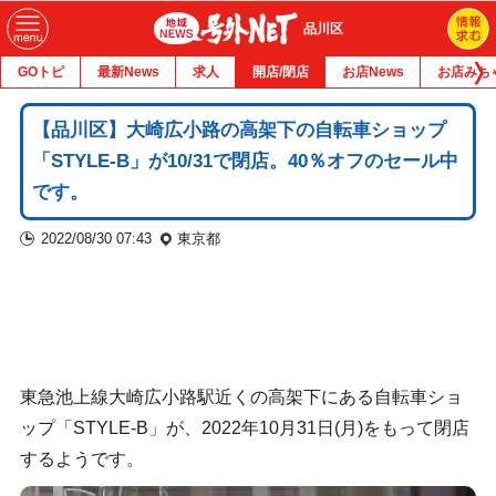
品川区
GOトピ
最新News
求人
開店/閉店
お店News
お店みち
【品川区】大崎広小路の高架下の自転車ショップ
「STYLE-B」が10/31で閉店。40％オフのセール中
です。
2022/08/30 07:43
東京都
東急池上線大崎広小路駅近くの高架下にある自転車ショ
ップ「STYLE-B」が、2022年10月31日(月)をもって閉店
するようです。