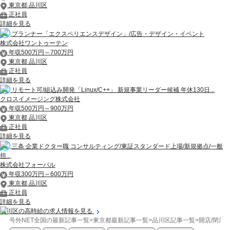
東京都 品川区
正社員
詳細を見る
プランナー「エクスペリエンスデザイン」/広告・デザイン・イベント
株式会社ワントゥーテン
年収500万円～700万円
東京都 品川区
正社員
詳細を見る
リモート可/組込み開発「Linux/C++」 新規事業リーダー候補 年休130日...
クロスイメージング株式会社
年収500万円～900万円
東京都 品川区
正社員
詳細を見る
三条 企業ドクター職 コンサルティング/東証スタンダード上場/新規拠点/一般
担...
株式会社フォーバル
年収300万円～600万円
東京都 品川区
正社員
詳細を見る
品川区の高時給の求人情報を見る
号外NET全国の最新記事一覧
>
東京都最新記事一覧
>
品川区記事一覧
>
開店/閉店
>