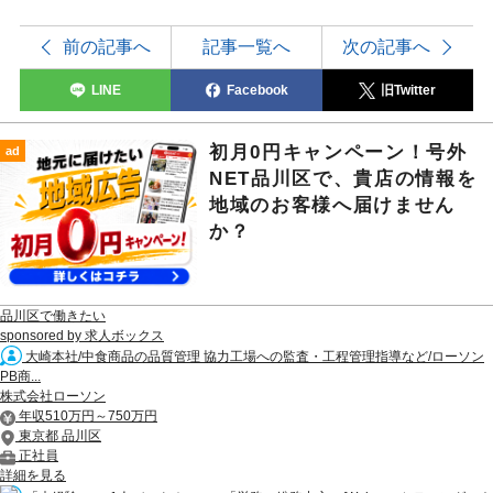
前の記事へ
記事一覧へ
次の記事へ
LINE
Facebook
旧Twitter
初月0円キャンペーン！号外
ad
NET品川区で、貴店の情報を
地域のお客様へ届けません
か？
品川区で働きたい
sponsored by 求人ボックス
大崎本社/中食商品の品質管理 協力工場への監査・工程管理指導など/ローソン
PB商...
株式会社ローソン
年収510万円～750万円
東京都 品川区
正社員
詳細を見る