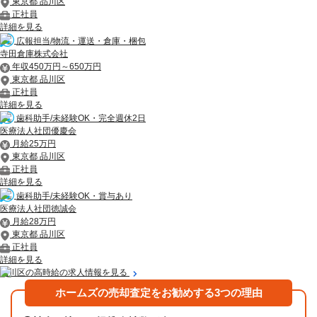
東京都 品川区
正社員
詳細を見る
広報担当/物流・運送・倉庫・梱包
寺田倉庫株式会社
年収450万円～650万円
東京都 品川区
正社員
詳細を見る
歯科助手/未経験OK・完全週休2日
医療法人社団優慶会
月給25万円
東京都 品川区
正社員
詳細を見る
歯科助手/未経験OK・賞与あり
医療法人社団徳誠会
月給28万円
東京都 品川区
正社員
詳細を見る
品川区の高時給の求人情報を見る
ホームズの売却査定をお勧めする3つの理由