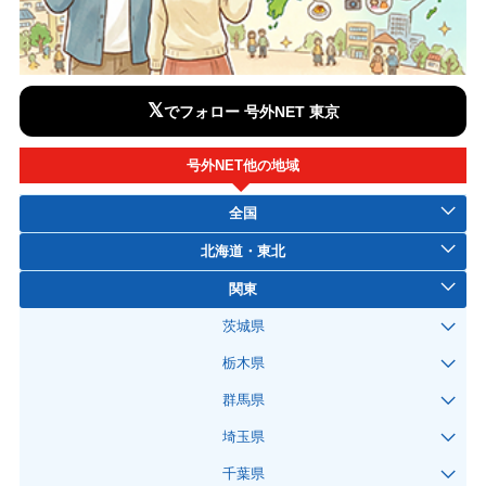
𝕏
でフォロー 号外NET 東京
号外NET他の地域
全国
北海道・東北
関東
茨城県
栃木県
群馬県
埼玉県
千葉県