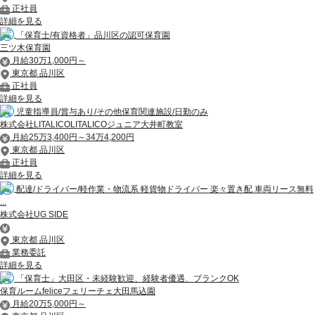
正社員
詳細を見る
「保育士/有資格者」品川区の認可保育園
三ツ木保育園
月給30万1,000円～
東京都 品川区
正社員
詳細を見る
児童指導員/賞与あり/その他保育関連施設/日勤のみ
株式会社LITALICOLITALICOジュニア大井町教室
月給25万3,400円～34万4,200円
東京都 品川区
正社員
詳細を見る
配達/ドライバー/軽作業・物流系 軽貨物ドライバー 楽々置き配 車両リース無料
...
株式会社UG SIDE
東京都 品川区
業務委託
詳細を見る
「保育士」大田区・未経験歓迎、経験者優遇、ブランクOK
保育ルームfeliceフェリーチェ大田馬込園
月給20万5,000円～