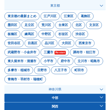
東京都
東京都の最新まとめ
江戸川区
江東区
葛飾区
墨田区
足立区
荒川区
台東区
北区
文京区
板橋区
練馬区
中野区
杉並区
渋谷区
世田谷区
目黒区
品川区
大田区
西東京市
武蔵野市・小金井市
三鷹市
調布市・狛江市
Re-start
東久留米市・清瀬市
小平市
府中市
立川市・昭島市
多摩市・稲城市
日野市
八王子市
町田市
青梅市・羽村市・瑞穂町
神奈川県
中部
関西