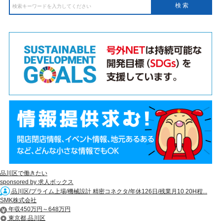
品川区で働きたい
sponsored by 求人ボックス
品川区/プライム上場/機械設計 精密コネクタ/年休126日/残業月10 20H程...
SMK株式会社
年収450万円～648万円
東京都 品川区