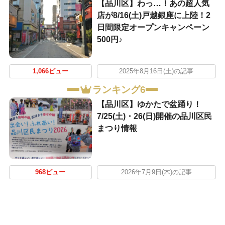
【品川区】わっ…！あの超人気
店が8/16(土)戸越銀座に上陸！2
日間限定オープンキャンペーン
500円♪
1,066ビュー
2025年8月16日(土)の記事
ランキング6
【品川区】ゆかたで盆踊り！
7/25(土)・26(日)開催の品川区民
まつり情報
968ビュー
2026年7月9日(木)の記事