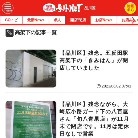
品川区
GOトピ
最新News
求人
開店/閉店
お店News
お店みち
高架下の記事一覧
【品川区】残念。五反田駅
高架下の「きみはん」が閉
店していました
2023/06/02 07:43
【品川区】残念ながら、大
崎広小路ガード下の八百屋
さん「旬八青果店」が11月
末で閉店です。11月は定休
日なしで営業