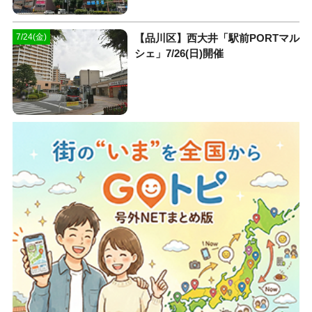
【品川区】西大井「駅前PORTマル
7/24(金)
シェ」7/26(日)開催