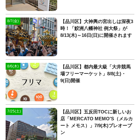
【品川区】大神輿の宮出しは深夜3
8/7(金)
時！「鮫洲八幡神社 例大祭」が
8/13(木)～16日(日)に開催されます
【品川区】都内最大級「大井競馬
8/6(木)
場フリーマーケット」8/8(土)・
9(日)開催
【品川区】五反田TOCに新しいお
7/25(土)
店「MERCATO MEMO'S（メルカ
ート メモス）」7/9(木)プレオープ
ン